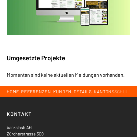
Umgesetzte Projekte
Momentan sind keine aktuellen Meldungen vorhanden.
Breadcrumb
HOME
REFERENZEN
KUNDEN-DETAILS
KANTONSSCHULE F
Footer
KONTAKT
backslash AG
Zürcherstrasse 300