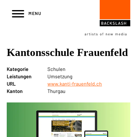
Navigieren in backslash AG
Skiplinks
Hauptnavigation
MENU
Kantonsschule Frauenfeld
Kategorie
Schulen
Leistungen
Umsetzung
URL
www.kanti-frauenfeld.ch
Kanton
Thurgau