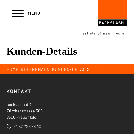
Navigieren in backslash AG
Skiplinks
Hauptnavigation
MENU
Kunden-Details
Breadcrumb
HOME
REFERENZEN
KUNDEN-DETAILS
Footer
KONTAKT
backslash AG
Zürcherstrasse 300
8500 Frauenfeld
+41 52 723 58 40
Tel.