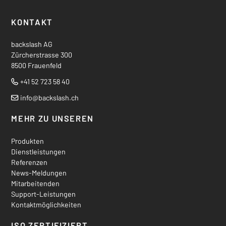
Footer
KONTAKT
backslash AG
Zürcherstrasse 300
8500 Frauenfeld
+41 52 723 58 40
Tel.
info
@backslash.ch
MEHR ZU UNSEREN
Produkten
Dienstleistungen
Referenzen
News-Meldungen
Mitarbeitenden
Support-Leistungen
Kontaktmöglichkeiten
ISO ZERTIFIZIERT