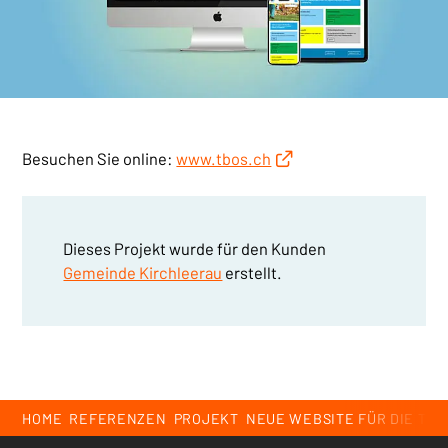
Besuchen Sie online:
www.tbos.ch
Dieses Projekt wurde für den Kunden
Gemeinde Kirchleerau
erstellt.
Breadcrumb
HOME
REFERENZEN
PROJEKT
NEUE WEBSITE FÜR DIE TE