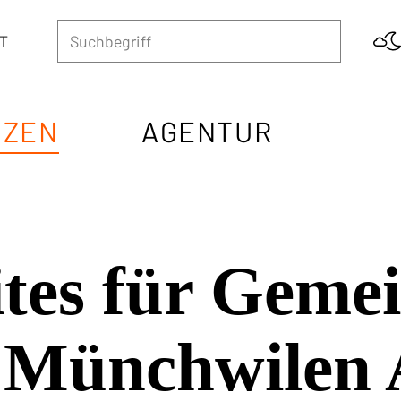
h AG
SUCHBEGRIFF
COL
Ena
T
Suche st
NZEN
AGENTUR
tes für Geme
e Münchwilen