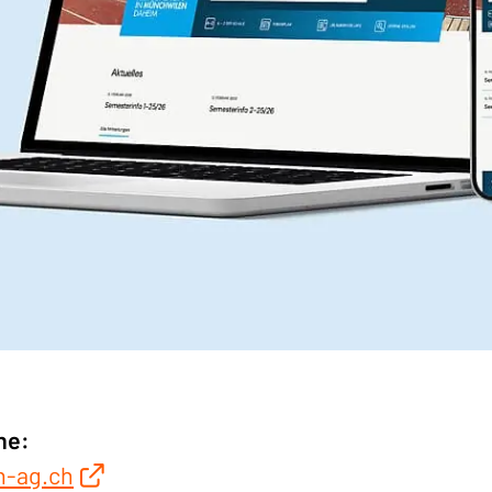
ne:
-ag.ch