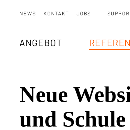
Navigieren in backslas
Skiplinks
Metanavigation
NEWS
KONTAKT
JOBS
SUPPOR
Hauptnavigation
ANGEBOT
REFERE
Neue Websi
und Schul