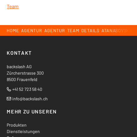
Team
Breadcrumb
HOME
AGENTUR
AGENTUR
TEAM
DETAILS
ATANASOVSKI, 
Footer
KONTAKT
backslash AG
Zürcherstrasse 300
8500 Frauenfeld
+41 52 723 58 40
Tel.
info
@backslash.ch
MEHR ZU UNSEREN
Produkten
Dienstleistungen