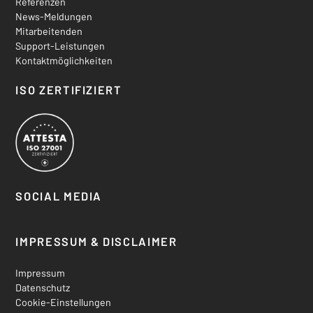
Referenzen
News-Meldungen
Mitarbeitenden
Support-Leistungen
Kontaktmöglichkeiten
ISO ZERTIFIZIERT
SOCIAL MEDIA
Bluesky
Facebook
X aka. Twitter
Instagram
IMPRESSUM & DISCLAIMER
Impressum
Datenschutz
Cookie-Einstellungen