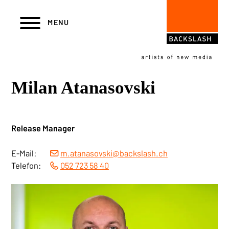
Navigieren in backslash AG
Skiplinks
Hauptnavigation
MENU
Milan Atanasovski
Release Manager
E-Mail:
m.atanasovski
@backslash.ch
Telefon:
052 723 58 40