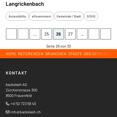
Langrickenbach
Accessibility
eGovernment
Gemeinde / Stadt
GOViS
Start
zurück
weiter
Ende
…
25
26
27
…
Seite 26 von 33
Breadcrumb
HOME
REFERENZEN
BRANCHEN
STÄDTE UND GEMEINDEN
Footer
KONTAKT
backslash AG
Zürcherstrasse 300
8500 Frauenfeld
+41 52 723 58 40
Tel.
info
@backslash.ch