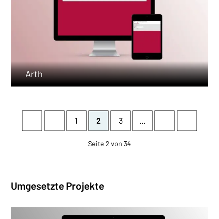
Arth
Start
zurück
weiter
Ende
1
2
3
…
Seite 2 von 34
Umgesetzte Projekte