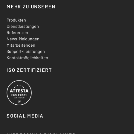
MEHR ZU UNSEREN
Produkten
Dienstleistungen
Referenzen
News-Meldungen
Mitarbeitenden
Support-Leistungen
Kontaktmöglichkeiten
ISO ZERTIFIZIERT
SOCIAL MEDIA
Bluesky
Facebook
X aka. Twitter
Instagram